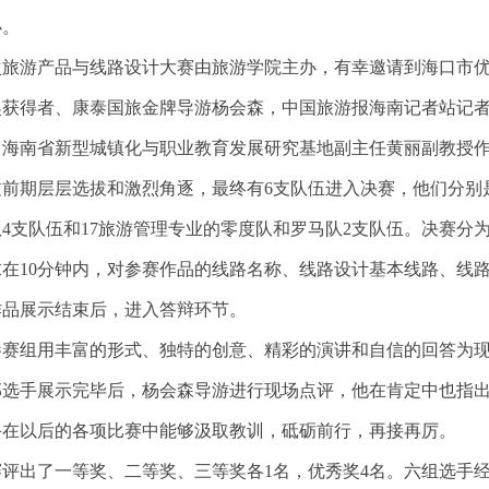
办。
旅游产品与线路设计大赛由旅游学院主办，有幸邀请到海口市优
奖获得者、康泰国旅金牌导游杨会森，中国旅游报海南记者站记
、海南省新型城镇化与职业教育发展研究基地副主任黄丽副教授
前期层层选拔和激烈角逐，最终有6支队伍进入决赛，他们分别是
8队4支队伍和17旅游管理专业的零度队和罗马队2支队伍。决赛
求在10分钟内，对参赛作品的线路名称、线路设计基本线路、线
作品展示结束后，进入答辩环节。
赛组用丰富的形式、独特的创意、精彩的演讲和自信的回答为现
选手展示完毕后，杨会森导游进行现场点评，他在肯定中也指出
手在以后的各项比赛中能够汲取教训，砥砺前行，再接再厉。
评出了一等奖、二等奖、三等奖各1名，优秀奖4名。六组选手经