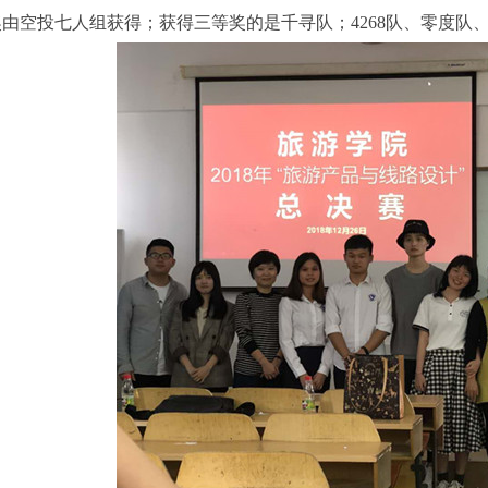
由空投七人组获得；获得三等奖的是千寻队；4268队、零度队