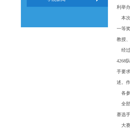
利举
本次
一等
教授
经过
426
手要
述。
各参
全部
赛选
大赛