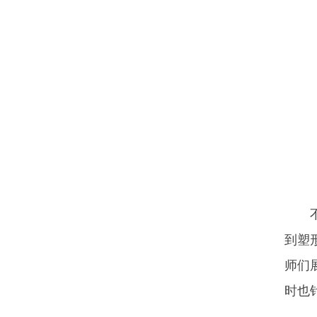
到塑
师们
时也