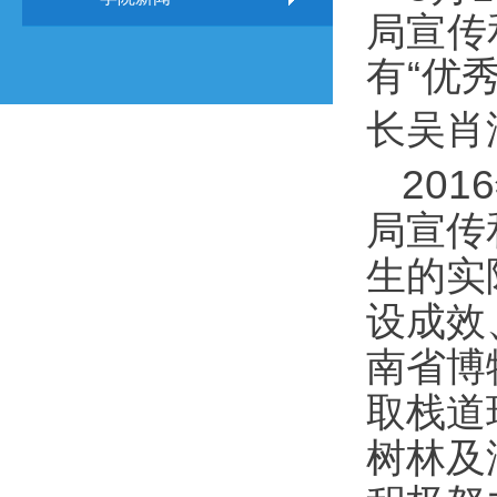
局宣传
有
“优
长
吴肖
2016
局
宣传
生的实
设成效
南省博
取栈道
树林及