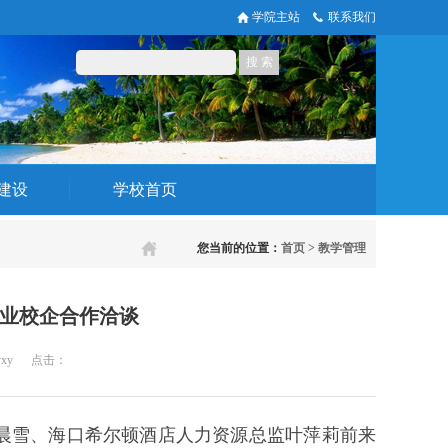
学院主站
联系我们
建设
学校首页
您当前的位置：
首页
>
教学管理
业校企合作洽谈
yxy
点击：
陈晨雪、海口希尔顿酒店人力资源总监叶萍莉前来