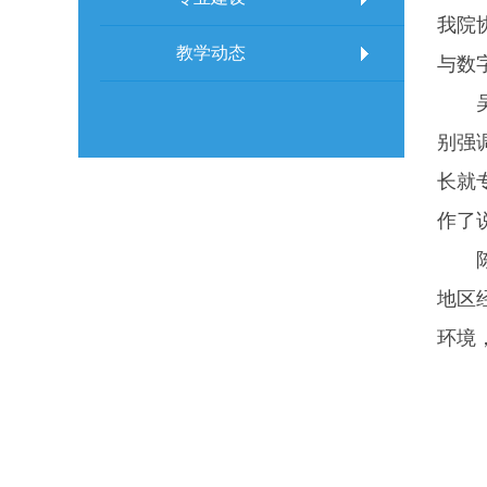
我院
教学动态
与数
别强
长就
作了
地区
环境