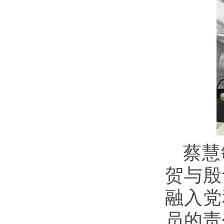
蔡慧
贺与殷
融入党
员的责