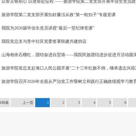
以誓言铭初心 以使命赴征程 ——旅游学院第二党支部开展毕业生党员政治
旅游学院第二党支部开展扣好廉洁从政“第一粒扣子”专题党课
我院为2026届毕业生党员讲授“最后一堂纪律党课”
我院党总支与垦中社区党委签署联建共建协议
山海相依石榴红，团结奋进自贸港——我院民族团结进步促进月活动圆
旅游学院党总支赴海口人民公园开展“二十三年红旗不倒，继承遗志兴琼富岛
旅游学院召开2026年全面从严治党工作暨树立和践行正确政绩观学习教
186条
上一页
1
2
3
4
5
6